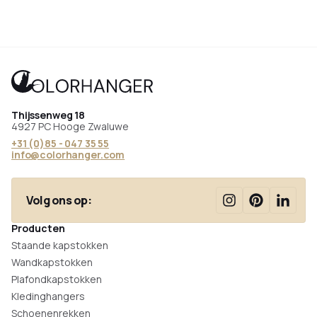
Thijssenweg 18
4927 PC Hooge Zwaluwe
+31 (0)85 - 047 35 55
info@colorhanger.com
Volg ons op:
Producten
Staande kapstokken
Wandkapstokken
Plafondkapstokken
Kledinghangers
Schoenenrekken