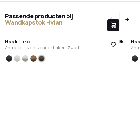
Passende producten bij
Wandkapstok Hylan
Haak Lero
€ 9,95
Haa
Antraciet, Nee, zonder haken, Zwart
Antr
Zwart
Wit
RVS
Brons
Antraciet
Zw