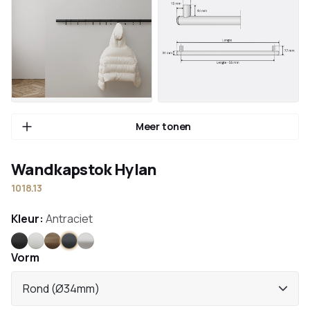
Meer tonen
Wandkapstok Hylan
1018.13
Kleur:
Antraciet
Zwart
Wit
Brons
Antraciet
RVS
Vorm
Rond (Ø34mm)