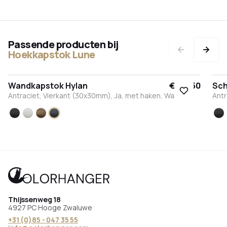
Passende producten bij
Hoekkapstok Lune
Wandkapstok Hylan
€ 162,50
Sch
Antraciet, Vierkant (30x30mm), Ja, met haken, Wand
Antr
Zwart
Wit
Brons
Antraciet
Zw
Thijssenweg 18
4927 PC Hooge Zwaluwe
+31 (0)85 - 047 35 55