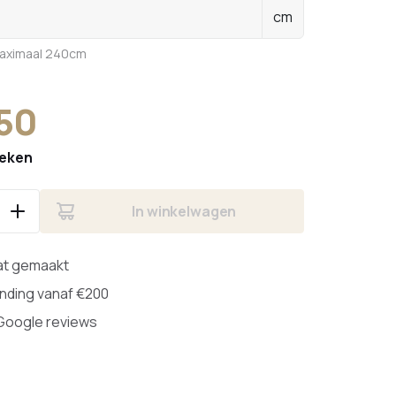
cm
maximaal 240cm
,50
weken
In winkelwagen
at gemaakt
ending vanaf €200
 Google reviews