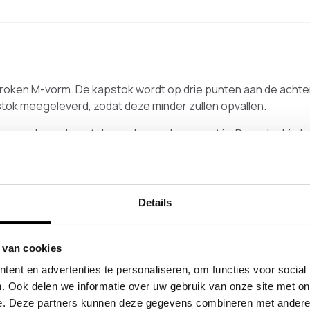
proken M-vorm. De kapstok wordt op drie punten aan de acht
tok meegeleverd, zodat deze minder zullen opvallen.
ar een lange kapstok aan de wand gewenst is. Door de drie b
adloos gelast, wat zorgt voor een strak geheel.
Details
oduct
 van cookies
ent en advertenties te personaliseren, om functies voor social
. Ook delen we informatie over uw gebruik van onze site met on
e. Deze partners kunnen deze gegevens combineren met andere i