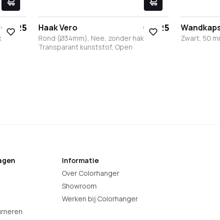
€ 6,25
€ 6,25
Haak Vero
Wandkaps
ken,
Rond (Ø34mm), Nee, zonder haken,
Zwart, 50 
Transparant kunststof, Open
f
Zwart kunststof
Transparant kunststof
Zwart
Wit
agen
Informatie
Over Colorhanger
Showroom
Werken bij Colorhanger
urneren