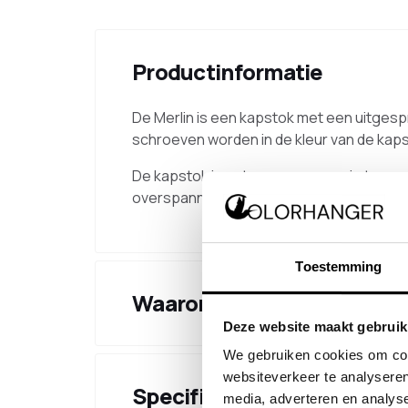
Productinformatie
De Merlin is een kapstok met een uitges
schroeven worden in de kleur van de kaps
De kapstok is ontworpen voor ruimtes wa
overspanning mogelijk. De hoeken zijn na
Toestemming
Waarom kiezen voor dit pr
Deze website maakt gebruik
We gebruiken cookies om cont
websiteverkeer te analyseren
Specificaties
media, adverteren en analys