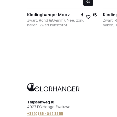
€ 17,95
Kledinghanger Moov
Kledi
Zwart, Rond (Ø34mm), Nee, zonder
Zwart, 
haken, Zwart kunststof
haken, 
Zwart
Wit
RVS
Brons
Antraciet
Zwar
W
Thijssenweg 18
4927 PC Hooge Zwaluwe
+31 (0)85 - 047 35 55