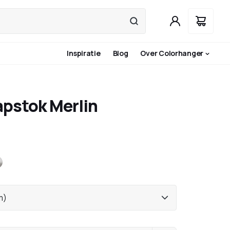
Inspiratie
Blog
Over Colorhanger
pstok Merlin
aciet
RVS
m)