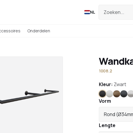
NL
ccessoires
Onderdelen
Wandka
1008.2
Kleur:
Zwart
Zwart
Wit
Brons
Antr
Vorm
Rond (Ø34m
Lengte