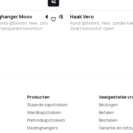
€ 17,95
nghanger Moov
Haak Vero
Rond (Ø34mm), Nee, zonder
Rond (Ø34mm), Nee, zonder ha
Transparant kunststof
Zwart kunststof, Open
t
it
RVS
Brons
Antraciet
Zwart kunststof
Transparant kunststo
Producten
Veelgestelde vr
Staande kapstokken
Bezorgen
Wandkapstokken
Betalen
Plafondkapstokken
Bestellen
Kledinghangers
Garantie en reto