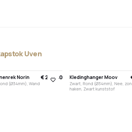
apstok Uven
€ 264,40
nenrek Norin
Kledinghanger Moov
Rond (Ø34mm), Wand
Zwart, Rond (Ø34mm), Nee, zo
haken, Zwart kunststof
t
it
RVS
Brons
Antraciet
Zwart
Wit
RVS
Brons
Antraciet