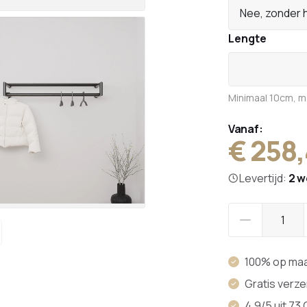
Nee, zonder 
Lengte
Minimaal 10cm, 
Vanaf:
€ 258
Levertijd:
2 
100% op ma
Gratis verz
4,9/5 uit 73