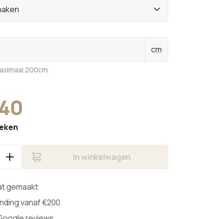
haken
cm
maximaal 200cm
,40
weken
In winkelwagen
at gemaakt
ending vanaf €200
 Google reviews