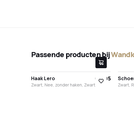
Passende producten bij
Wandk
€ 9,95
Haak Lero
Schoe
Zwart, Nee, zonder haken, Zwart
Zwart, 
Zwart
Wit
RVS
Brons
Antraciet
Zwar
W