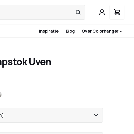
Inspiratie
Blog
Over Colorhanger
pstok Uven
aciet
RVS
m)