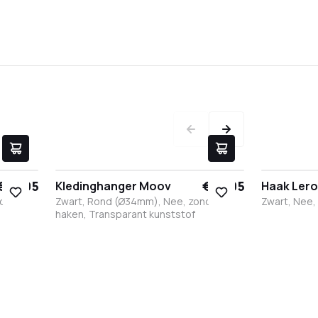
€ 17,95
€ 17,95
Kledinghanger Moov
Haak Lero
nder
Zwart, Rond (Ø34mm), Nee, zonder
Zwart, Nee,
haken, Transparant kunststof
Zwart
Wit
RVS
Brons
Antraciet
Zwart
Wit