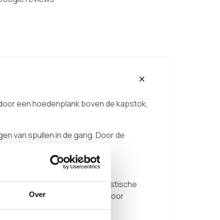
 door een hoedenplank boven de kapstok,
gen van spullen in de gang. Door de
gt 170 cm.
lichte wanden, hout en minimalistische
Over
n, waardoor deze geschikt is voor