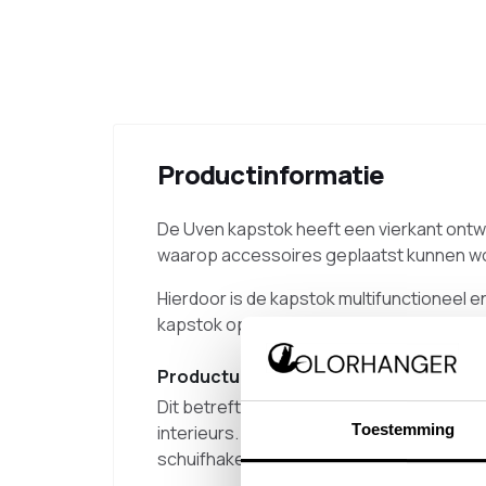
Productinformatie
De Uven kapstok heeft een vierkant ont
waarop accessoires geplaatst kunnen w
Hierdoor is de kapstok multifunctioneel 
kapstok op maat te maken sluit deze aan 
Productuitvoering
Dit betreft de uitvoering in RAL 9005. D
Toestemming
interieurs. Deze uitvoering wordt gemaa
schuifhaken en kledinghangers.