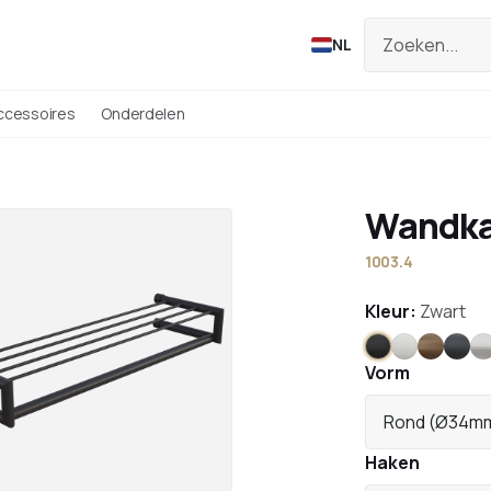
NL
ccessoires
Onderdelen
Wandka
1003.4
Kleur:
Zwart
Zwart
Wit
Brons
Antr
Vorm
Rond (Ø34m
Haken