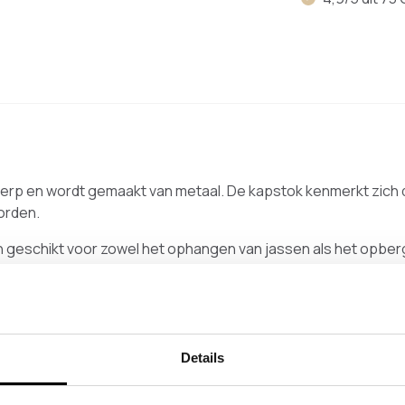
werp en wordt gemaakt van metaal. De kapstok kenmerkt zich
orden.
en geschikt voor zowel het ophangen van jassen als het opber
op zowel kleine als grote ruimtes. De maximale lengte bedraa
e diepzwarte fijnstructuur poedercoating combineert goed met 
Details
kt met ronde buizen en heeft een garderobestang zonder hake