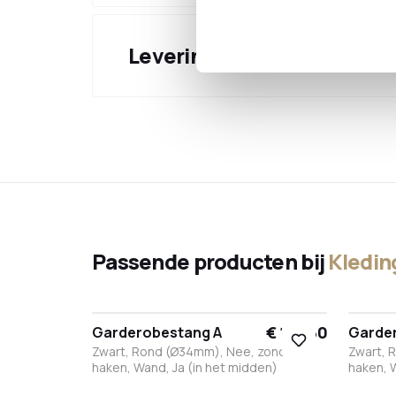
Levering & verzending
Passende producten bij
Kledi
€ 151,60
Garderobestang A
Garde
Zwart, Rond (Ø34mm), Nee, zonder
Zwart, 
haken, Wand, Ja (in het midden)
haken, 