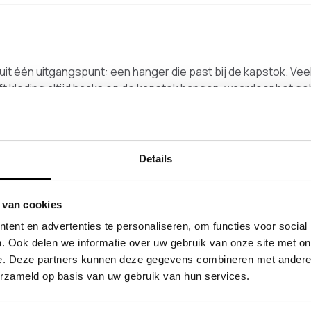
it één uitgangspunt: een hanger die past bij de kapstok. Ve
ft kleding altijd haaks op de kapstok hangen, waardoor het geh
e hals gemaakt van kunststof. Het kunststof is matte afgewer
e uiteinden zijn voorzien van kunststof doppen.
Details
 van cookies
oduct
ent en advertenties te personaliseren, om functies voor social
. Ook delen we informatie over uw gebruik van onze site met on
e. Deze partners kunnen deze gegevens combineren met andere i
erzameld op basis van uw gebruik van hun services.