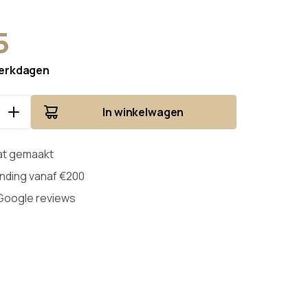
of
t kunststof
5
erkdagen
In winkelwagen
at gemaakt
ending vanaf €200
 Google reviews