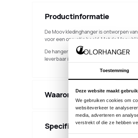
Productinformatie
De Moov kledinghanger is ontworpen vanu
voor een onrustig beeld. Met de Moov blij
De hanger heeft een vaste, niet-draaiend
leverbaar is in de kleur van de kapstok. D
Toestemming
Deze website maakt gebruik
Waarom kiezen voor dit pr
We gebruiken cookies om cont
websiteverkeer te analyseren
media, adverteren en analys
verstrekt of die ze hebben v
Specificaties