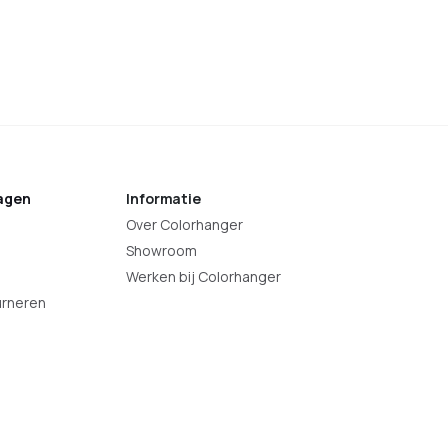
Zwart
Wit
RVS
Brons
Antraciet
agen
Informatie
Over Colorhanger
Showroom
Werken bij Colorhanger
urneren