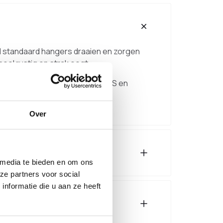
el standaard hangers draaien en zorgen
eel rustig en strak oogt.
kt. De boog is uitgevoerd in RVS en
Over
 media te bieden en om ons
ze partners voor social
nformatie die u aan ze heeft