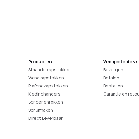
Brons
Antraciet
RVS
Zwart
Wit
RVS
Brons
Antraciet
Zwart
Producten
Veelgestelde vr
Staande kapstokken
Bezorgen
Wandkapstokken
Betalen
Plafondkapstokken
Bestellen
Kledinghangers
Garantie en reto
Schoenenrekken
Schuifhaken
Direct Leverbaar