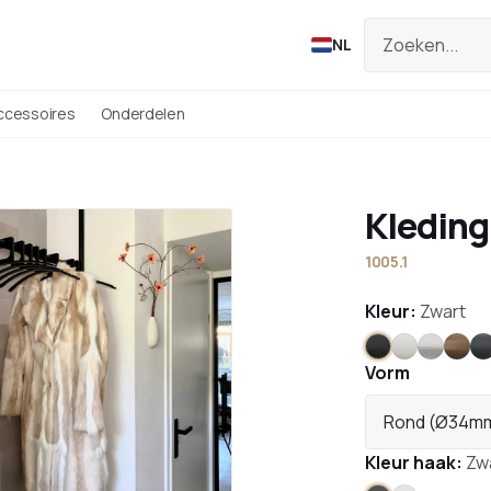
NL
ccessoires
Onderdelen
Kledin
1005.1
Kleur:
Zwart
Zwart
Wit
RVS
Bro
A
Vorm
Rond (Ø34m
Kleur haak:
Zw