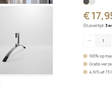
Zwart kunstst
Transparan
€ 17,9
Levertijd:
3 w
100% op ma
Gratis verz
4,9/5 uit 73