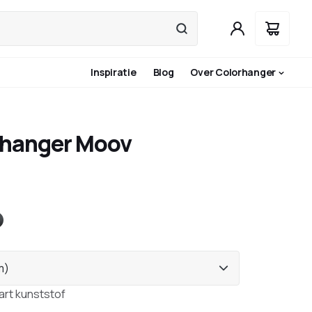
Inspiratie
Blog
Over Colorhanger
ghanger Moov
ns
ntraciet
m)
art kunststof