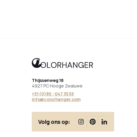
Zwart
Wit
RVS
Brons
Antraciet
Wit
Thijssenweg 18
4927 PC Hooge Zwaluwe
+31 (0)85 - 047 35 55
info@colorhanger.com
Volg ons op: