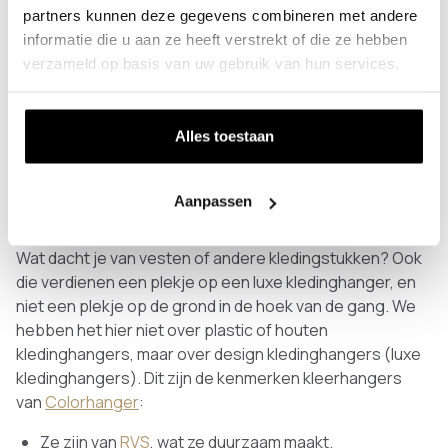
Waarom niet? Omdat je bij een
wandkapstok
,
plafond
partners kunnen deze gegevens combineren met andere
kapstok
of staande kapstok vaak kledinghangers nodig
informatie die u aan ze heeft verstrekt of die ze hebben
hebt. Een bijkomend voordeel: het ziet er nog stijlvol uit
verzameld op basis van uw gebruik van hun services.
ook. En dan hebben we het niet over een plastic
kledinghanger, maar over een design kledinghanger.
Kledinghangers voor jassen, maar ook voor
Alles toestaan
andere kledingstukken
Als je aan een kledinghanger voor in je hal denkt, denk je
Aanpassen
aan een hanger waar je je jas aan kunt ophangen.
Logisch, maar je kunt er meer op kwijt dan alleen je jas.
Wat dacht je van vesten of andere kledingstukken? Ook
die verdienen een plekje op een luxe kledinghanger, en
niet een plekje op de grond in de hoek van de gang. We
hebben het hier niet over plastic of houten
kledinghangers, maar over design kledinghangers (luxe
kledinghangers). Dit zijn de kenmerken kleerhangers
van
Colorhanger
:
Ze zijn van
RVS
, wat ze duurzaam maakt.