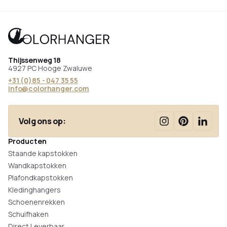
Thijssenweg 18
4927 PC Hooge Zwaluwe
+31 (0)85 - 047 35 55
info@colorhanger.com
Volg ons op:
Producten
Staande kapstokken
Wandkapstokken
Plafondkapstokken
Kledinghangers
Schoenenrekken
Schuifhaken
Direct Leverbaar