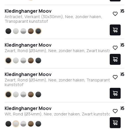
Zwart
Wit
RVS
Brons
Antraciet
Kledinghanger Moov
€ 17,95
Antraciet, Vierkant (30x30mm), Nee, zonder haken,
Transparant kunststof
Zwart
Wit
RVS
Brons
Antraciet
Kledinghanger Moov
€ 17,95
Zwart, Rond (Ø34mm), Nee, zonder haken, Zwart kunststof
Zwart
Wit
RVS
Brons
Antraciet
Kledinghanger Moov
€ 17,95
Zwart, Rond (Ø34mm), Nee, zonder haken, Transparant
kunststof
Zwart
Wit
RVS
Brons
Antraciet
Kledinghanger Moov
€ 17,95
Wit, Rond (Ø34mm), Nee, zonder haken, Zwart kunststof
Zwart
Wit
RVS
Brons
Antraciet