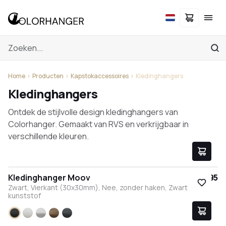
Home
Producten
Kapstokaccessoires
Kledinghangers
Kledinghangers
Ontdek de stijlvolle design kledinghangers van
Colorhanger. Gemaakt van RVS en verkrijgbaar in
verschillende kleuren.
Kledinghanger Moov
€ 17,95
Zwart, Vierkant (30x30mm), Nee, zonder haken, Zwart
kunststof
Zwart
Wit
RVS
Brons
Antraciet