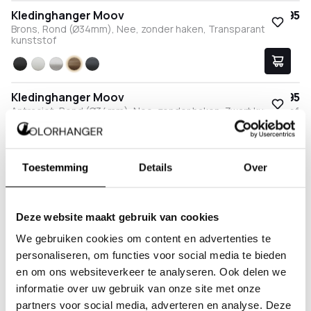
Kledinghanger Moov
€ 17,95
Brons, Rond (Ø34mm), Nee, zonder haken, Transparant
kunststof
Zwart
Wit
RVS
Brons
Antraciet
Kledinghanger Moov
€ 17,95
Antraciet, Rond (Ø34mm), Nee, zonder haken, Zwart kunststof
Zwart
Wit
RVS
Brons
Antraciet
Kledinghanger Moov
€ 17,95
Toestemming
Details
Over
Antraciet, Rond (Ø34mm), Nee, zonder haken, Transparant
kunststof
Deze website maakt gebruik van cookies
Zwart
Wit
RVS
Brons
Antraciet
We gebruiken cookies om content en advertenties te
personaliseren, om functies voor social media te bieden
Kledinghangers
en om ons websiteverkeer te analyseren. Ook delen we
informatie over uw gebruik van onze site met onze
Zonder kledinghangers is een kapstok niet compleet.
partners voor social media, adverteren en analyse. Deze