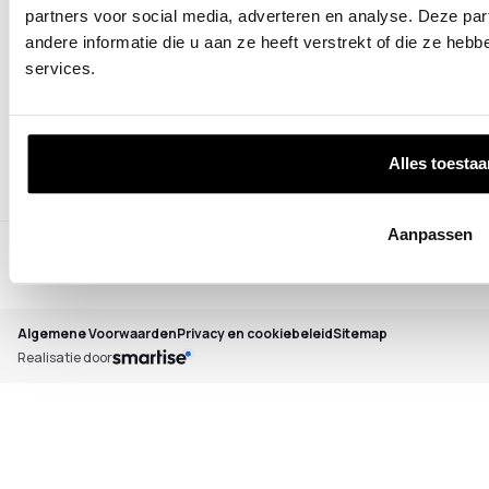
Betalen
partners voor social media, adverteren en analyse. Deze p
Bestellen
andere informatie die u aan ze heeft verstrekt of die ze he
Garantie en retourneren
services.
Informatie
Over Colorhanger
Showroom
Werken bij Colorhanger
Alles toestaa
Aanpassen
Algemene Voorwaarden
Privacy en cookiebeleid
Sitemap
Realisatie door