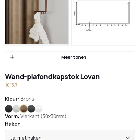
Meer tonen
Wand-plafondkapstok Lovan
1013.7
Kleur:
Brons
Zwart
Wit
Brons
Antraciet
RVS
Vorm:
Vierkant (30x30mm)
Haken
Ja, met haken