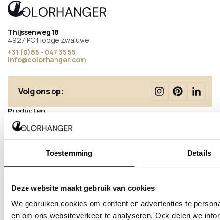
Thijssenweg 18
4927 PC Hooge Zwaluwe
+31 (0)85 - 047 35 55
info@colorhanger.com
Volg ons op:
Producten
Staande kapstokken
Wandkapstokken
Plafondkapstokken
Toestemming
Details
Kledinghangers
Schoenenrekken
Schuifhaken
Deze website maakt gebruik van cookies
Direct Leverbaar
Veelgestelde vragen
We gebruiken cookies om content en advertenties te personal
Bezorgen
en om ons websiteverkeer te analyseren. Ook delen we infor