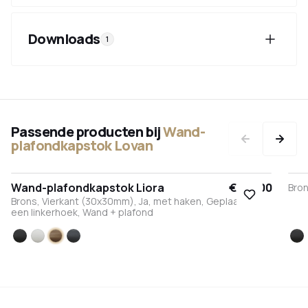
Downloads
1
Passende producten bij
Wand-
plafondkapstok Lovan
Wand-plafondkapstok Liora
€ 184,00
Sa
Bro
kle
Brons, Vierkant (30x30mm), Ja, met haken, Geplaatst in
poe
een linkerhoek, Wand + plafond
Zwart
Wit
Brons
Antraciet
Zw