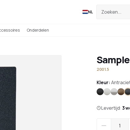
NL
ccessoires
Onderdelen
Sample 
2001.5
Kleur:
Antracie
Zwart
Wit
RVS
Bro
A
Levertijd:
3 w