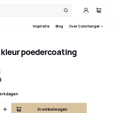
Inspiratie
Blog
Over Colorhanger
kleur poedercoating
t
ns
ntraciet
erkdagen
In winkelwagen