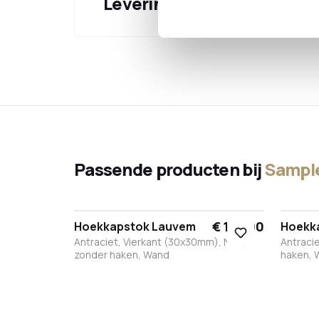
Levering & verzending
Passende producten bij
Sample
€ 172,00
Hoekkapstok Lauvem
Hoekk
Antraciet, Vierkant (30x30mm), Nee,
Antraci
zonder haken, Wand
haken, 
Zwart
Wit
Brons
Antraciet
Zwar
W