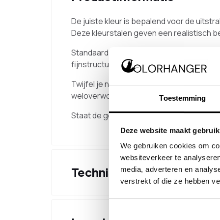
De juiste kleur is bepalend voor de uitstr
Deze kleurstalen geven een realistisch b
Standaard zijn de volgende kleuren beschi
fijnstructuur (RAL 7021) en brons metallic
Twijfel je nog over de juiste kleur? Bestel
weloverwogen keuze.
Toestemming
Staat de gewenste kleur er niet tussen? 
Deze website maakt gebruik
We gebruiken cookies om cont
websiteverkeer te analyseren
Technische specificaties
media, adverteren en analys
verstrekt of die ze hebben v