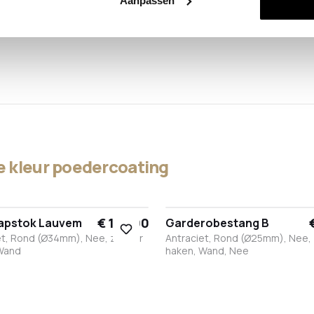
Aanpassen
 kleur poedercoating
€ 154,00
apstok Lauvem
Garderobestang B
et, Rond (Ø34mm), Nee, zonder
Antraciet, Rond (Ø25mm), Nee,
Wand
haken, Wand, Nee
t
it
RVS
Brons
Antraciet
Wit
Brons
Antraciet
RVS
Zwart