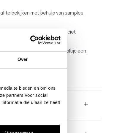
oraf te bekijken met behulp van samples.
 fijnstructuur (RAL 9005), antraciet
ast bij jouw ruimte. Zo maak je altijd een
Over
n poedercoaten.
 media te bieden en om ons
ze partners voor social
nformatie die u aan ze heeft