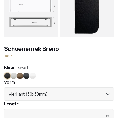
Schoenenrek Breno
1025.1
Kleur:
Zwart
Zwart
Wit
Brons
Antraciet
RVS
Vorm
Vierkant (30x30mm)
Lengte
cm