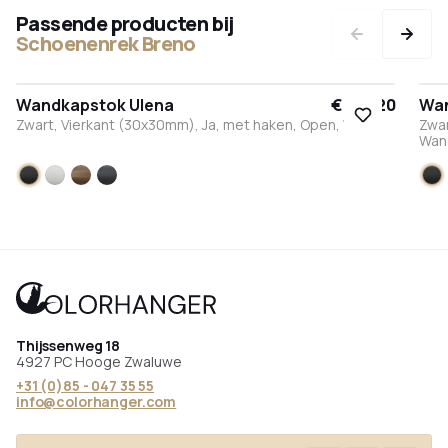
Passende producten bij
Schoenenrek Breno
Wandkapstok Ulena
€ 309,20
Wan
Zwart, Vierkant (30x30mm), Ja, met haken, Open, Wand
Zwar
Wan
Zwart
Wit
Brons
Antraciet
Zw
Thijssenweg 18
4927 PC Hooge Zwaluwe
+31 (0)85 - 047 35 55
info@colorhanger.com