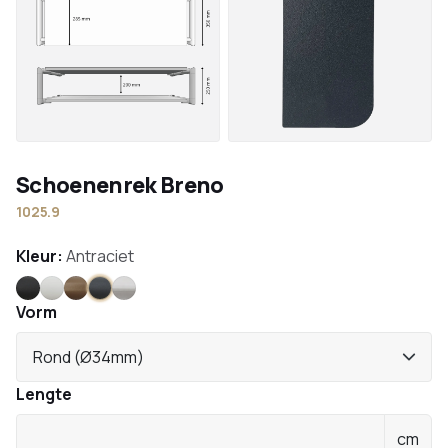
Schoenenrek Breno
1025.9
Kleur:
Antraciet
Zwart
Wit
Brons
Antraciet
RVS
Vorm
Rond (Ø34mm)
Lengte
cm