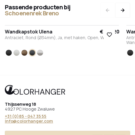
Passende producten bij
Schoenenrek Breno
Wandkapstok Ulena
€ 309,20
Wan
Antraciet, Rond (Ø34mm), Ja, met haken, Open, Wand
Antr
Wan
Zwart
Wit
Brons
Antraciet
RVS
Zw
Thijssenweg 18
4927 PC Hooge Zwaluwe
+31 (0)85 - 047 35 55
info@colorhanger.com