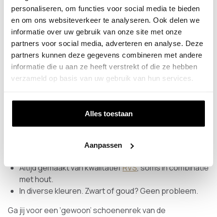
liggen.
personaliseren, om functies voor social media te bieden
en om ons websiteverkeer te analyseren. Ook delen we
Een opgeruimd huis is een opgeruimd hoofd, dus bij
informatie over uw gebruik van onze site met onze
Colorhanger bieden we je graag een helpende hand. De
partners voor social media, adverteren en analyse. Deze
oplossing? Een op maat gemaakt schoenenrek. Niet
partners kunnen deze gegevens combineren met andere
alleen oogt je hal zo een stuk opgeruimder zonder al die
informatie die u aan ze heeft verstrekt of die ze hebben
losse schoenen, een schoenenrek van RVS straalt ook
verzameld op basis van uw gebruik van hun services.
nog eens luxe uit.
Houd je wel van een beetje luxe schoenenrekken of ga
je liever voor een design schoenenrek? Colorhanger
Alles toestaan
heeft ze, en dit zijn de kenmerken:
Verkrijgbaar in verschillende maten uit ons
Aanpassen
assortiment óf een schoenenrek op maat.
Altijd gemaakt van kwalitatief
RVS
, soms in combinatie
met hout.
In diverse kleuren. Zwart of goud? Geen probleem.
Ga jij voor een ‘gewoon’ schoenenrek van de