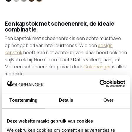
Zwart
Wit
RVS
Brons
Antraciet
Een kapstok met schoenenrek, de ideale
combinatie
Een kapstok met schoenenrek is een echte musthave
op het gebied van interieurtrends. Wie een
design
kapstok
heeft, kan niet achterblijven: daar hoort ook een
stijlvol rek bij. Hoe die eruitziet? Dat is volledig aan jou!
Met een schoenenrek op maat door
Colorhanger
is alles
mogelijk.
Waarom een schoenenrek niet kan
ontbreken in je hal
Die losse schoenen die dagenlang rondslingeren onder
Toestemming
Details
Over
je kapstok – of nog erger, door de hele hal. Het lijkt een
probleem waar maar geen oplossing voor te vinden is.
Want laten we eerlijk zijn: hoe vaak je het ook vraagt aan
Deze website maakt gebruik van cookies
je partner, huisgenoten of gezin, de schoenen blijven
We gebruiken cookies om content en advertenties te