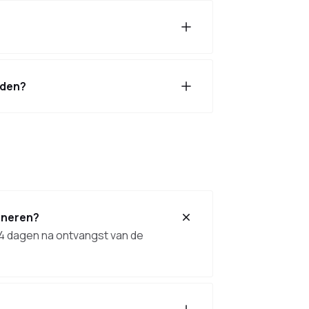
nden?
urneren?
14 dagen na ontvangst van de