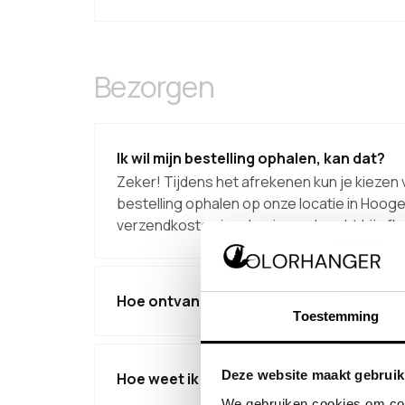
Bezorgen
Ik wil mijn bestelling ophalen, kan dat?
Zeker! Tijdens het afrekenen kun je kiezen vo
bestelling ophalen op onze locatie in Hoo
verzendkosten in rekening gebracht bij afh
Hoe ontvang ik mijn bestelling zo snel mo
Toestemming
Deze website maakt gebruik
Hoe weet ik wanneer de bestelling opge
We gebruiken cookies om cont