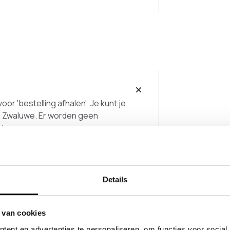
or 'bestelling afhalen'. Je kunt je
ge Zwaluwe. Er worden geen
alen.
gelijk?
Details
 van cookies
haald kan worden?
ent en advertenties te personaliseren, om functies voor social