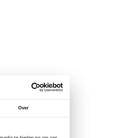
Over
 media te bieden en om ons