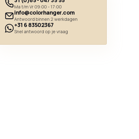
31 (0)85 - 047 35 55
Ma t/m Vr 09:00 - 17:00
info@colorhanger.com
Antwoord binnen 2 werkdagen
+31 6 83502367
Snel antwoord op je vraag