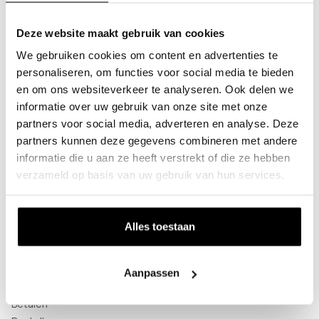
Thijssenweg 18
Deze website maakt gebruik van cookies
4927 PC Hooge Zwaluwe
+31 (0)85 - 047 35 55
We gebruiken cookies om content en advertenties te
info@colorhanger.com
personaliseren, om functies voor social media te bieden
en om ons websiteverkeer te analyseren. Ook delen we
informatie over uw gebruik van onze site met onze
Volg ons op:
partners voor social media, adverteren en analyse. Deze
Producten
partners kunnen deze gegevens combineren met andere
Staande kapstokken
informatie die u aan ze heeft verstrekt of die ze hebben
Wandkapstokken
verzameld op basis van uw gebruik van hun services.
Plafondkapstokken
Kledinghangers
Schoenenrekken
Alles toestaan
Schuifhaken
Direct Leverbaar
Veelgestelde vragen
Aanpassen
Bezorgen
Betalen