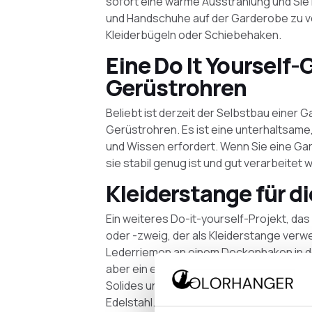
sofort eine warme Ausstrahlung und Sie
und Handschuhe auf der Garderobe zu ve
Kleiderbügeln oder Schiebehaken.
Eine Do It Yourself
Gerüstrohren
Beliebt ist derzeit der Selbstbau einer G
Gerüstrohren. Es ist eine unterhaltsame, 
und Wissen erfordert. Wenn Sie eine Ga
sie stabil genug ist und gut verarbeitet w
Kleiderstange für d
Ein weiteres Do-it-yourself-Projekt, das d
oder -zweig, der als Kleiderstange verwe
Lederriemen an einem Deckenhaken in der
aber ein eher modischer Garderobenständ
Solides und Langlebiges suchen, entsch
Edelstahl.