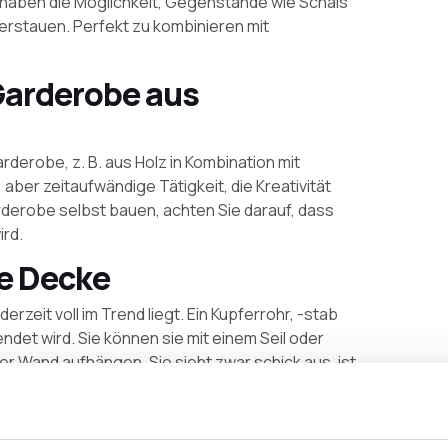
 haben die Möglichkeit, Gegenstände wie Schals
rstauen. Perfekt zu kombinieren mit
-Garderobe aus
arderobe, z. B. aus Holz in Kombination mit
aber zeitaufwändige Tätigkeit, die Kreativität
rderobe selbst bauen, achten Sie darauf, dass
ird.
ie Decke
erzeit voll im Trend liegt. Ein Kupferrohr, -stab
ndet wird. Sie können sie mit einem Seil oder
 Wand aufhängen. Sie sieht zwar schick aus, ist
er, der nicht sehr stabil ist. Wenn Sie etwas
eiden Sie sich für eine Deckengarderobe aus