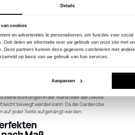
e Deckengarderobe aus
Details
 van cookies
en und industriellen Wohntrend passt.
ent en advertenties te personaliseren, om functies voor social
ulverbeschichtete
Deckengarderobe
, die zum
. Ook delen we informatie over uw gebruik van onze site met on
ie Garderobe nimmt wenig Platz ein und wenn Sie
e. Deze partners kunnen deze gegevens combineren met andere i
aß anfertigen lassen, nutzen Sie den Raum im
erzameld op basis van uw gebruik van hun services.
inimalistische Edelstahl-Deckengarderobe mit
Ihrem Geschmack.
ndgarderobenständer
Aanpassen
l ist ein Klassiker, der eigentlich immer gut ist.
ass keine Bohrungen in der Wand oder der Decke
it leicht bewegt werden kann. Da die Garderobe
en auf jeder Seite aufgehängt werden.
perfekten
 nach Maß