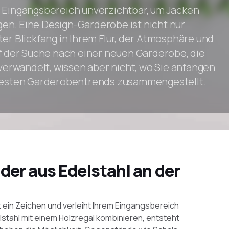
m Eingangsbereich unverzichtbar, um Jacken
en. Eine Design-Garderobe ist nicht nur
ter Blickfang in Ihrem Flur, der Atmosphäre und
uf der Suche nach einer neuen Garderobe, die
 verwandelt, wissen aber nicht, wo Sie anfangen
neuesten Garderobentrends zusammengestellt.
er aus Edelstahl an der
 ein Zeichen und verleiht Ihrem Eingangsbereich
stahl mit einem Holzregal kombinieren, entsteht