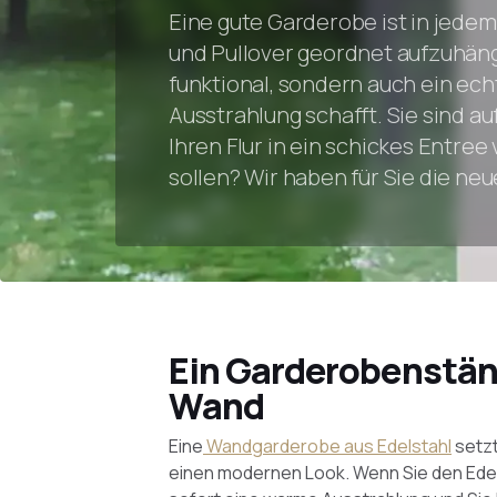
Eine gute Garderobe ist in jede
und Pullover geordnet aufzuhäng
funktional, sondern auch ein ech
Ausstrahlung schafft. Sie sind a
Ihren Flur in ein schickes Entree
sollen? Wir haben für Sie die 
Ein Garderobenständ
Wand
Eine
Wandgarderobe aus Edelstahl
setzt
einen modernen Look. Wenn Sie den Edel