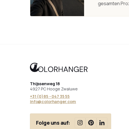
gesamten Pro
Thijssenweg 18
4927 PC Hooge Zwaluwe
+31 (0)85 - 047 35 55
info@colorhanger.com
Folge uns auf: