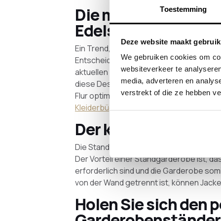
Die minimalistisch
Toestemming
Edelstahl
Deze website maakt gebruik
Ein Trend, der genau zum minimalistisch
We gebruiken cookies om cont
Entscheiden Sie sich für eine schwarz p
websiteverkeer te analyseren
aktuellen Trend der Stahltüren passt. D
media, adverteren en analys
diese Designer-Deckengarderobe nach M
verstrekt of die ze hebben v
Flur optimal aus. Kombinieren Sie die m
Kleiderbügeln
oder
Schiebehaken
nach 
Der klassische Sta
Die Standgarderobe aus Holz oder Edelstah
Der Vorteil einer Standgarderobe ist, d
erforderlich sind und die Garderobe som
von der Wand getrennt ist, können Jack
Holen Sie sich den 
Garderobenständer