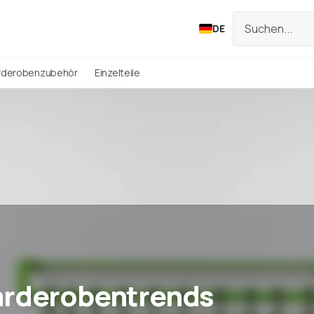
DE
rderobenzubehör
Einzelteile
arderobentrends