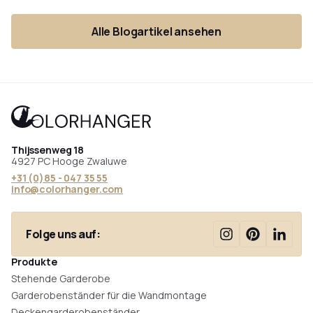
aufgeführt: der Deckengarderobe, die Standgarderobe
und die Wandgarderobe. Lesen Sie mit?
Alle Blogartikel ansehen
Thijssenweg 18
4927 PC Hooge Zwaluwe
+31 (0)85 - 047 35 55
info@colorhanger.com
Folge uns auf:
Produkte
Stehende Garderobe
Garderobenständer für die Wandmontage
Deckengarderobenständer