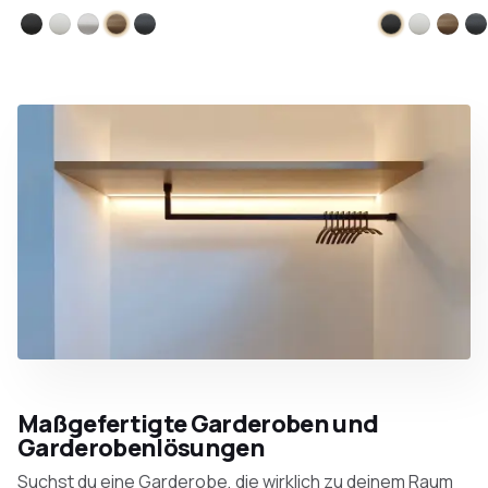
Schwarz
Weiß
Edelstahl
Bronze
Anthrazit
Schwarz
Weiß
Bron
A
Maßgefertigte Garderoben und
Garderobenlösungen
Suchst du eine Garderobe, die wirklich zu deinem Raum