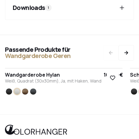
Downloads
1
Passende Produkte für
Wandgarderobe Geren
Wandgarderobe Hylan
162,50 €
Sch
Weiß, Quadrat (30x30mm), Ja, mit Haken, Wand
Wei
Schwarz
Weiß
Bronze
Anthrazit
S