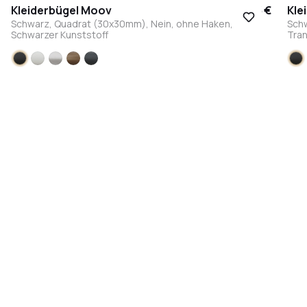
Kleiderbügel Moov
17,95 €
Kle
Schwarz, Quadrat (30x30mm), Nein, ohne Haken,
Sch
Schwarzer Kunststoff
Tran
Schwarz
Weiß
Edelstahl
Bronze
Anthrazit
S