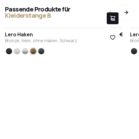
Passende Produkte für
Kleiderstange B
Lero Haken
9,95 €
Ler
Bronze, Nein, ohne Haken, Schwarz
Bron
Schwarz
Weiß
Edelstahl
Bronze
Anthrazit
S