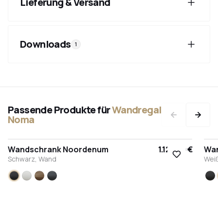
Lieferung & Versand
Downloads
1
Passende Produkte für
Wandregal
Noma
Wandschrank Noordenum
1.120,00 €
Wa
Schwarz, Wand
Wei
Schwarz
Weiß
Bronze
Anthrazit
S