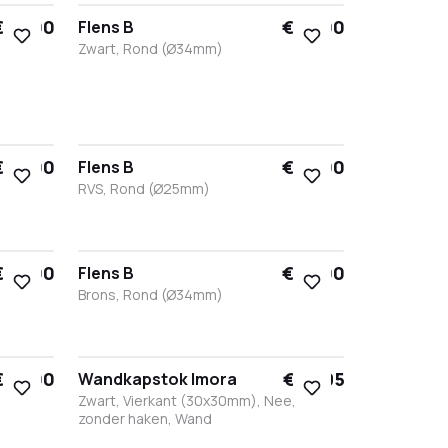
€ 15,00
€ 15,00
Flens B
Zwart, Rond (Ø34mm)
Zwart
Wit
RVS
Brons
Antraciet
€ 15,00
€ 15,00
Flens B
RVS, Rond (Ø25mm)
Zwart
Wit
RVS
Brons
Antraciet
€ 15,00
€ 15,00
Flens B
Brons, Rond (Ø34mm)
Zwart
Wit
RVS
Brons
Antraciet
€ 15,00
€ 63,95
Wandkapstok Imora
Zwart, Vierkant (30x30mm), Nee,
zonder haken, Wand