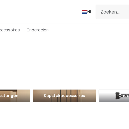
NL
ccessoires
Onderdelen
estangen
Kapstokaccessoires
Onde