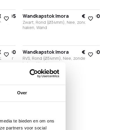
Zwart
Wit
Brons
Antraciet
€ 63,95
€ 57,90
Wandkapstok Imora
 Nee,
Zwart, Rond (Ø34mm), Nee, zonder
haken, Wand
Zwart
Wit
Brons
Antraciet
RVS
€ 57,90
€ 57,90
Wandkapstok Imora
 zonder
RVS, Rond (Ø34mm), Nee, zonder
haken, Wand
Zwart
Wit
Brons
Antraciet
RVS
Over
 media te bieden en om ons
ze partners voor social