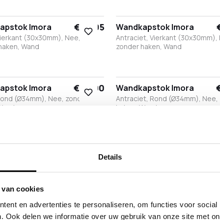
t
it
Brons
Antraciet
Zwart
Wit
RVS
Brons
Antraciet
€ 63,95
apstok Imora
Wandkapstok Imora
Vierkant (30x30mm), Nee,
Antraciet, Vierkant (30x30mm),
haken, Wand
zonder haken, Wand
t
it
Brons
Antraciet
Zwart
Wit
Brons
Antraciet
€ 57,90
apstok Imora
Wandkapstok Imora
Rond (Ø34mm), Nee, zonder
Antraciet, Rond (Ø34mm), Nee,
Wand
haken, Wand
t
it
Brons
Antraciet
RVS
Zwart
Wit
Brons
Antraciet
RVS
Details
 van cookies
ent en advertenties te personaliseren, om functies voor social
. Ook delen we informatie over uw gebruik van onze site met on