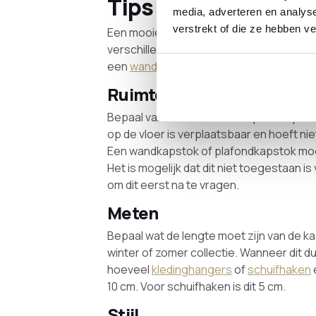
Tips bij de aankoop
media, adverteren en analys
verstrekt of die ze hebben v
Een mooie entree is een leuke binnenko
verschillende
kapstokken
. Ben je opzoe
een
wandkapstok
of
plafondkapstok
bek
Ruimte
Bepaal van te voren of de kapstok op de
op de vloer is verplaatsbaar en hoeft ni
Een wandkapstok of plafondkapstok moe
Het is mogelijk dat dit niet toegestaan is
om dit eerst na te vragen.
Meten
Bepaal wat de lengte moet zijn van de k
winter of zomer collectie. Wanneer dit dui
hoeveel
kledinghangers
of
schuifhaken
10 cm. Voor schuifhaken is dit 5 cm.
Stijl