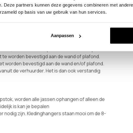
 van een nieuwe kapstok
e. Deze partners kunnen deze gegevens combineren met andere i
erzameld op basis van uw gebruik van hun services.
mer. Wij hebben een groot assortiment met
k naar een kapstok voor op de vloer,
ijk dan snel de tips voor de beste kapstok.
Aanpassen
 vloer, aan de wand of plafond komt. Een kapstok
et te worden bevestigd aan de wand of plafond.
t worden bevestigd aan de wand en/of plafond.
 vanuit de verhuurder. Het is dan ook verstandig
apstok, worden alle jassen ophangen of alleen de
delijk is kan je bepalen
er nodig zijn. Kledinghangers staan mooi om de 8-