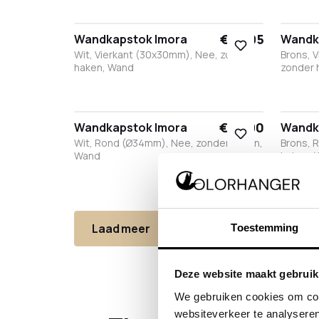
Zwart
Wit
RVS
Brons
Antraciet
Zwar
W
€ 63,95
Wandkapstok Imora
Wandk
Wit, Vierkant (30x30mm), Nee, zonder
Brons, 
haken, Wand
zonder 
Zwart
Wit
Brons
Antraciet
Zwar
W
€ 57,90
Wandkapstok Imora
Wandk
Wit, Rond (Ø34mm), Nee, zonder haken,
Brons, 
Wand
haken, 
Zwart
Wit
Brons
Antraciet
RVS
Zwar
W
Laad meer
Toestemming
24 van 460 producten
Deze website maakt gebruik
We gebruiken cookies om cont
websiteverkeer te analyseren