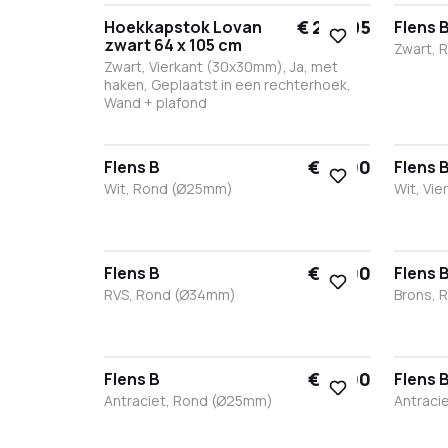
€ 245,95
Hoekkapstok Lovan
Flens 
zwart 64 x 105 cm
Zwart, 
Zwart, Vierkant (30x30mm), Ja, met
haken, Geplaatst in een rechterhoek,
Wand + plafond
Zwar
W
€ 15,00
Flens B
Flens 
Wit, Rond (Ø25mm)
Wit, Vi
Zwart
Wit
RVS
Brons
Antraciet
Zwar
W
€ 15,00
Flens B
Flens 
RVS, Rond (Ø34mm)
Brons, 
Zwart
Wit
RVS
Brons
Antraciet
Zwar
W
€ 15,00
Flens B
Flens 
Antraciet, Rond (Ø25mm)
Antraci