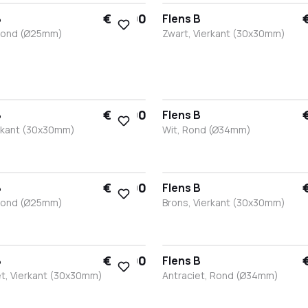
€ 15,00
B
Flens B
Rond (Ø25mm)
Zwart, Vierkant (30x30mm)
t
it
RVS
Brons
Antraciet
Zwart
Wit
Brons
Antraciet
€ 15,00
B
Flens B
erkant (30x30mm)
Wit, Rond (Ø34mm)
t
it
Brons
Antraciet
Zwart
Wit
RVS
Brons
Antraciet
€ 15,00
B
Flens B
Rond (Ø25mm)
Brons, Vierkant (30x30mm)
t
it
RVS
Brons
Antraciet
Zwart
Wit
Brons
Antraciet
€ 15,00
B
Flens B
et, Vierkant (30x30mm)
Antraciet, Rond (Ø34mm)