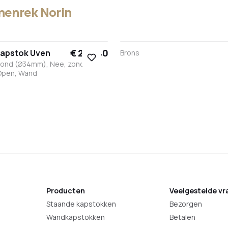
enrek Norin
€ 258,40
apstok Uven
Sample
Brons
kleur
Rond (Ø34mm), Nee, zonder
poedercoating
Open, Wand
t
it
RVS
Brons
Antraciet
Zwart
Wit
RVS
Brons
Antraciet
Producten
Veelgestelde vr
Staande kapstokken
Bezorgen
Wandkapstokken
Betalen