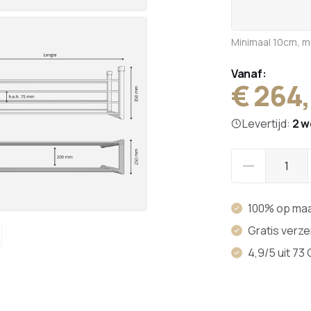
Minimaal 10cm, 
Vanaf:
€ 264
Levertijd:
2 
100% op ma
Gratis verz
4,9/5 uit 73