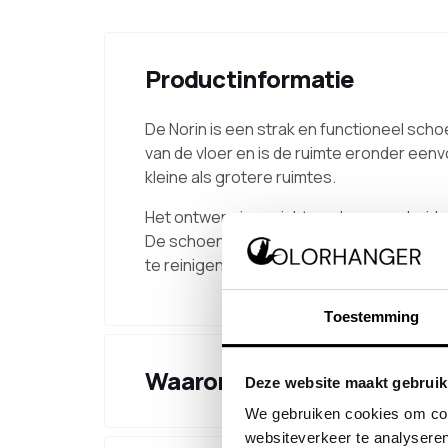
Productinformatie
De Norin is een strak en functioneel sc
van de vloer en is de ruimte eronder een
kleine als grotere ruimtes.
Het ontwerp is gericht op duurzaamheid e
De schoenen rusten op spijlen, waardoor z
te reinigen. De verbindingen zijn strak af
Toestemming
Waarom kiezen voor dit pr
Deze website maakt gebruik
We gebruiken cookies om cont
websiteverkeer te analyseren