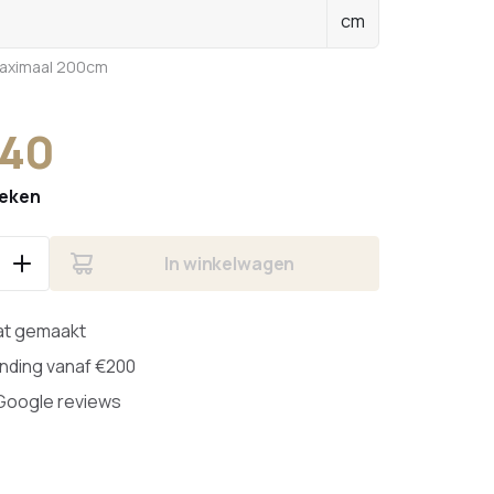
cm
maximaal 200cm
,40
weken
In winkelwagen
at gemaakt
ending vanaf €200
 Google reviews