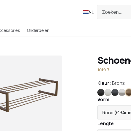
NL
ccessoires
Onderdelen
Schoen
1019.7
Kleur:
Brons
Zwart
Wit
Antraci
RVS
B
Vorm
Rond (Ø34m
Lengte