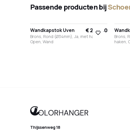
Passende producten bij
Schoen
€ 290,40
Wandkapstok Uven
Wandk
Brons, Rond (Ø34mm), Ja, met haken,
Brons, 
Open, Wand
haken, 
Zwart
Wit
RVS
Brons
Antraciet
Zwar
W
Thijssenweg 18