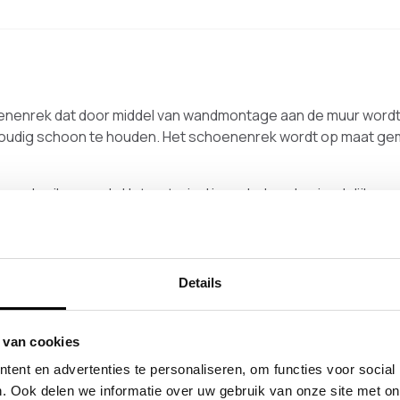
hoenenrek dat door middel van wandmontage aan de muur wordt
voudig schoon te houden. Het schoenenrek wordt op maat gema
n gebruiksgemak. Het materiaal is onderhoudsvriendelijk en g
and en vuil erdoorheen vallen. Hierdoor blijft het rek langer
gewerkt, wat zorgt voor een net en rustig geheel.
Details
oduct
 van cookies
ent en advertenties te personaliseren, om functies voor social
. Ook delen we informatie over uw gebruik van onze site met on