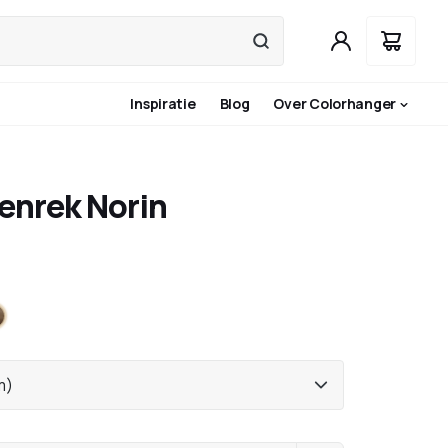
Inspiratie
Blog
Over Colorhanger
enrek Norin
et
rons
m)