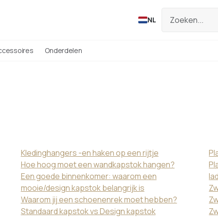
NL
ccessoires
Onderdelen
Kledinghangers -en haken op een rijtje
Pl
Hoe hoog moet een wandkapstok hangen?
Pl
Een goede binnenkomer: waarom een
la
mooie/design kapstok belangrijk is
Zw
Waarom jij een schoenenrek moet hebben?
Zw
Standaard kapstok vs Design kapstok
Zw