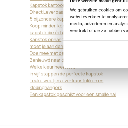
Deze website maakt gebruik
Kapstok kantoor
We gebruiken cookies om cont
Direct Leverbaar
websiteverkeer te analyseren
5 bijzondere kapstokken op een rijtje
media, adverteren en analys
Koop minder, koop beter: de waarde van een
verstrekt of die ze hebben v
kapstok die écht bij je past
Kapstok ophangen aan de muur of plafond, hie
moet je aan denken!
Doe mee met de Colorhanger Fotowedstrijd
Benieuwd naar de kleuren?
Welke kleur heeft RVS?
In vijf stappen de perfecte kapstok
Leuke weetjes over kapstokken en
kledinghangers
Een kapstok geschikt voor een smalle hal