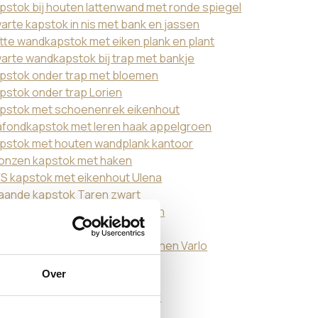
pstok bij houten lattenwand met ronde spiegel
arte kapstok in nis met bank en jassen
tte wandkapstok met eiken plank en plant
arte wandkapstok bij trap met bankje
pstok onder trap met bloemen
pstok onder trap Lorien
pstok met schoenenrek eikenhout
afondkapstok met leren haak appelgroen
pstok met houten wandplank kantoor
onzen kapstok met haken
S kapstok met eikenhout Ulena
aande kapstok Taren zwart
ndkapstok zwart set van 2 Eslin
pstok in kast op maat
kkel voor raam met witte gordijnen Varlo
pstok onder eiken wandplank
Over
rderobestang ruime hal
ora kapstok goudkleurige wand
nimalistische kapstok Ulena