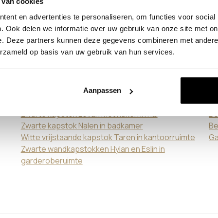
 van cookies
altijd beter is
Vi
ent en advertenties te personaliseren, om functies voor social
Wandplanken
RV
. Ook delen we informatie over uw gebruik van onze site met on
Kapstok ophangen: zo doe je dat (stappenplan +
Ka
e. Deze partners kunnen deze gegevens combineren met andere i
tips)
Ka
erzameld op basis van uw gebruik van hun services.
Een kapstok op maat? Dit zijn de mogelijkheden
Vi
r
Vrijstaande kapstok Taren in hal met
Br
kledinghangers
Wa
Zwarte kapstok Lovan in woonhuis met bank
Pl
Aanpassen
Zwarte kapstok Lovan in gang met wandplank
Be
Zwarte kapstok Lovan met haken in hal
Be
Zwarte kapstok Nalen in badkamer
Be
Witte vrijstaande kapstok Taren in kantoorruimte
Ga
Zwarte wandkapstokken Hylan en Eslin in
garderoberuimte