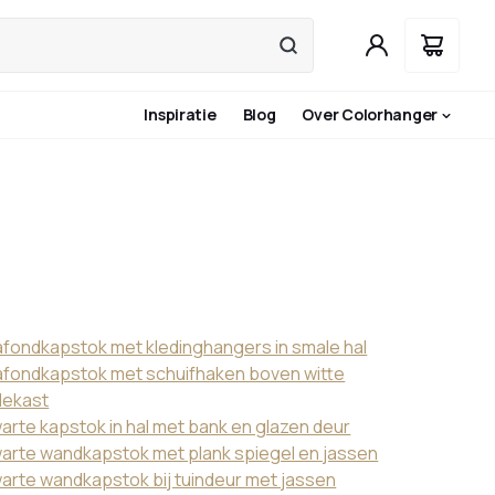
Inspiratie
Blog
Over Colorhanger
afondkapstok met kledinghangers in smale hal
afondkapstok met schuifhaken boven witte
dekast
arte kapstok in hal met bank en glazen deur
arte wandkapstok met plank spiegel en jassen
arte wandkapstok bij tuindeur met jassen