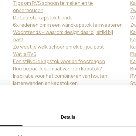
Tips om RVS schoon te maken en te
Ka
onderhouden
Zw
De Laatste kapstok trends
Wi
6x redenen om in een wandkapstok te investeren
Zw
Woontrends – waarom design daarbij altijd bij
Ka
past
Ka
Zo weet je welk schoenenrek bij jou past
Ka
Wat is RVS
Pl
Een stijlvolle kapstok voor de feestdagen
Ka
Hoe bepaal ik de maat van een kapstok?
Br
Inspiratie voor het combineren van houten
RV
lattenwanden en kapstokken
St
Staande kapstok trends
Wa
RVS vs staal
Ka
Plafondkapstok, staande kapstok of
So
wandkapstok: wat past het best bij jou?
Ka
Details
Bewust winkelen: waarom Colorhanger niet mee
Ga
doet aan Black Friday
Im
Duurzaam bezorgen: waarom snelle levering niet
Mi