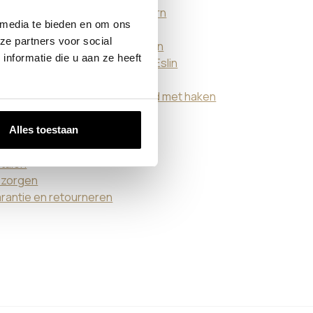
erkante garderobestang modern
 media te bieden en om ons
S kapstok Ulena
ze partners voor social
pstok met open Vero haak Hylan
nformatie die u aan ze heeft
pstok wand naast glazen deur Eslin
erkante kapstok brons Eslin
onzen kapstok plafond en wand met haken
ndkapstok Imora
afondkapstok op maat
Alles toestaan
stellen
talen
zorgen
rantie en retourneren