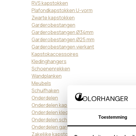
RVS kapstokken
Plafondkapstokken U-vorm
Zwarte kapstokken
Garderobestangen
Garderobestangen Ø34mm
Garderobestangen Ø25 mm
Garderobestangen vierkant
Kapstokaccessoires
Kledinghangers
Schoenenrekken
Wandplanken
Meubels
Schuifhaken
Onderdelen
Onderdelen kapstokken
Onderdelen kledinghangers
Toestemming
Onderdelen schoenenrekken
Onderdelen garderobestangen
Zakelijke kapstokken